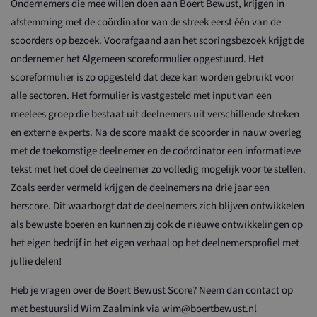
Ondernemers die mee willen doen aan Boert Bewust, krijgen in
Strikt noodzakelijke cookies maken de
kernfunctionaliteiten van de website mogelijk, zoals
afstemming met de coördinator van de streek eerst één van de
gebruikersaanmelding en accountbeheer. De website
kan niet goed worden gebruikt zonder de strikt
scoorders op bezoek. Voorafgaand aan het scoringsbezoek krijgt de
noodzakelijke cookies.
ondernemer het Algemeen scoreformulier opgestuurd. Het
Naam
Aanbieder / Domein
Vervaldatum
Om
scoreformulier is zo opgesteld dat deze kan worden gebruikt voor
loader
boertbewust.nl
1 dag
alle sectoren. Het formulier is vastgesteld met input van een
wordpress_test_cookie
Sessie
Ge
meelees groep die bestaat uit deelnemers uit verschillende streken
Automattic Inc.
di
.streek.boertbewust.nl
en externe experts. Na de score maakt de scoorder in nauw overleg
me
Te
met de toekomstige deelnemer en de coördinator een informatieve
zi
in
tekst met het doel de deelnemer zo volledig mogelijk voor te stellen.
CookieScriptConsent
1 maand
De
CookieScript
Zoals eerder vermeld krijgen de deelnemers na drie jaar een
wo
boertbewust.nl
do
herscore. Dit waarborgt dat de deelnemers zich blijven ontwikkelen
Sc
se
als bewuste boeren en kunnen zij ook de nieuwe ontwikkelingen op
co
het eigen bedrijf in het eigen verhaal op het deelnemersprofiel met
va
on
jullie delen!
co
va
Sc
Heb je vragen over de Boert Bewust Score? Neem dan contact op
no
co
met bestuurslid Wim Zaalmink via
wim@boertbewust.nl