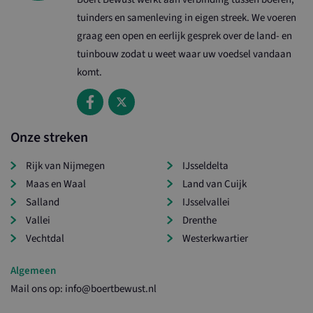
ingesloten vid
tuinders en samenleving in eigen streek. We voeren
te houden.
graag een open en eerlijk gesprek over de land- en
VISITOR_INFO1_LIVE
6 maanden
Deze cookie w
Google LLC
door YouTube
.youtube.com
tuinbouw zodat u weet waar uw voedsel vandaan
ingesteld om
gebruikersvoo
komt.
bij te houden 
YouTube-video
in sites zijn
ingesloten; he
ook bepalen of
websitebezoek
Onze streken
nieuwe of oude
van de YouTub
interface gebr
Rijk van Nijmegen
IJsseldelta
Maas en Waal
Land van Cuijk
Salland
IJsselvallei
Vallei
Drenthe
ps_n
.facebook.com
1 jaar 1
maand
Vechtdal
Westerkwartier
_ga
1 jaar 1
Google LLC
maand
.boertbewust.nl
Algemeen
Mail ons op:
info@boertbewust.nl