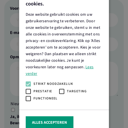
cookies.
Facebook
Voornaam
Achternaam
*
Deze website gebruikt cookies om uw
gebruikerservaring te verbeteren. Door
onze website te gebruiken, stemt u in met
Dit
E-mailadres
*
Telefoonnummer
alle cookies in overeenstemming met ons
veld
privacy- en cookieverklaring. Klik op 'Alles
is
accepteren' om te accepteren. Kies je voor
bedoeld
weigeren? Dan plaatsen we alleen strikt
voor
Opmerkingen
noodzakelijke cookies. Je kunt je
validatiedoeleinden
voorkeuren later nog aanpassen.
Lees
en
moet
verder
niet
STRIKT NOODZAKELIJK
worden
PRESTATIE
TARGETING
gewijzigd.
FUNCTIONEEL
Nieuwsbrief
Ja, ik meld mij aan voor de nieuwsbrief van Boert
ALLES ACCEPTEREN
Bewust