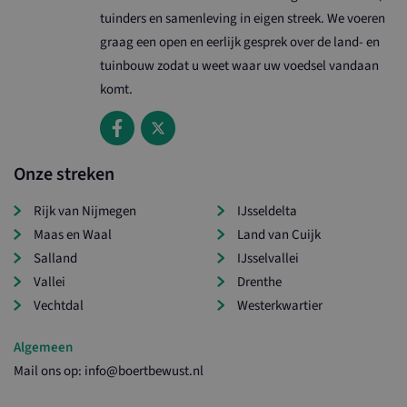
in
tuinders en samenleving in eigen streek. We voeren
CookieScriptConsent
1 maand
De
CookieScript
graag een open en eerlijk gesprek over de land- en
wo
boertbewust.nl
do
tuinbouw zodat u weet waar uw voedsel vandaan
Sc
se
komt.
co
va
on
co
va
Sc
no
Onze streken
co
ASP.NET_SessionId
Sessie
De
Microsoft Corporation
Rijk van Nijmegen
IJsseldelta
wo
www.ltonoord.nl
do
Maas en Waal
Land van Cuijk
en
Salland
IJsselvallei
in
ov
Vallei
Drenthe
ei
we
Vechtdal
Westerkwartier
en
ad
de
Algemeen
he
vo
Mail ons op:
info@boertbewust.nl
ge
we