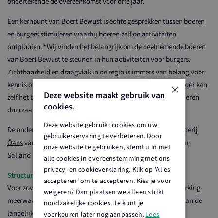
ondertekende de overeenkomst voor drie jaar.
Een kernpunt van Boert Bewust is echte gesprekken tussen boeren
en burgers stimuleren waarbij boeren zelf de activiteiten
ontplooien. “Wij vinden het belangrijk om de deelnemende boeren
van Boert Bewust te steunen in hun activiteiten voor burgers.
Zichtbaarheid en draagvlak in de regio is immers van belang voor
×
kennis over en het voortbestaan van het boerenbedrijf. De boer kan
Deze website maakt gebruik van
zelf het beste uitleggen hoe hij zijn melk, vlees, groente of eieren
cookies.
duurzaam produceert”, zegt Pieter Wolleswinkel.
Deze website gebruikt cookies om uw
De ondertekening vond plaats op
Melkveebedrijf en IJsboerderij
gebruikerservaring te verbeteren. Door
Ôans
van familie Klaasses in Holten, al vier jaar actief lid van
onze website te gebruiken, stemt u in met
Salland Boert en Eet Bewust.
alle cookies in overeenstemming met ons
privacy- en cookieverklaring. Klik op 'Alles
Structurele samenwerking
accepteren' om te accepteren. Kies je voor
Voor zowel ForFarmers als Boert Bewust levert de samenwerking
weigeren? Dan plaatsen we alleen strikt
meerwaarde op. Hugo Bens, bestuurslid partnerschappen van de
noodzakelijke cookies. Je kunt je
landelijke stichting: “Het afgelopen jaar hebben we fijn
voorkeuren later nog aanpassen.
Lees