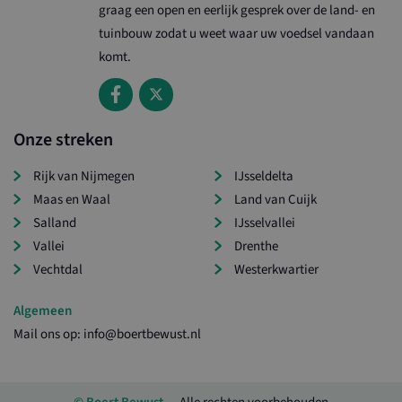
www.ltonoord.nl
graag een open en eerlijk gesprek over de land- en
do
en
tuinbouw zodat u weet waar uw voedsel vandaan
in
ov
komt.
ei
we
en
ad
de
he
Onze streken
vo
ge
we
Rijk van Nijmegen
IJsseldelta
Maas en Waal
Land van Cuijk
Salland
IJsselvallei
Vallei
Drenthe
Aanbieder /
Naam
Vervaldatum
Vechtdal
Westerkwartier
Domein
_ga
1 jaar 1
Google LLC
Aanbieder /
Algemeen
Naam
Vervaldatum
Omschrijving
maand
.ltonoord.nl
Domein
Mail ons op:
info@boertbewust.nl
YSC
Sessie
Deze cookie w
Google LLC
door YouTube
.youtube.com
ingesteld om
weergaven va
ingesloten vid