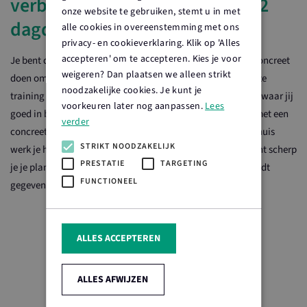
verbinding met je omgeving – 2
onze website te gebruiken, stemt u in met
dagdelen
alle cookies in overeenstemming met ons
privacy- en cookieverklaring. Klik op 'Alles
accepteren' om te accepteren. Kies je voor
Je bent deelnemer van Boert Bewust, maar wat kun je nu concreet
weigeren? Dan plaatsen we alleen strikt
doen om je omgeving meer te betrekken bij je bedrijf? In deze
noodzakelijke cookies. Je kunt je
training breng je eerst in kaart waarom je doet wat je doet, waar jij
voorkeuren later nog aanpassen.
Lees
goed in bent en wat bij je past. Daarna ga je aan het werk met een
verder
concreet actieplan voor minstens één verbindende actie. Thuis
STRIKT NOODZAKELIJK
werk je hier verder aan. Tijdens het tweede trainingsmoment scherp
PRESTATIE
TARGETING
je je plan aan en daarna kun je aan de slag! De training wordt
FUNCTIONEEL
gegeven door René Schepers.
ALLES ACCEPTEREN
ALLES AFWIJZEN