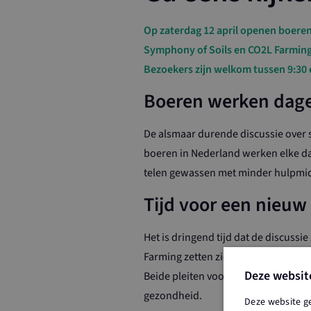
Op zaterdag 12 april openen boeren 
Symphony of Soils en CO2L Farming.
Bezoekers zijn welkom tussen 9:30 e
Boeren werken dage
De alsmaar durende discussie over s
boeren in Nederland werken elke da
telen gewassen met minder hulpmid
Tijd voor een nieuw
Het is dringend tijd dat de discussi
Farming zetten zich in voor een and
Deze websit
Beide pleiten voor regeneratieve la
gezondheid.
Deze website g