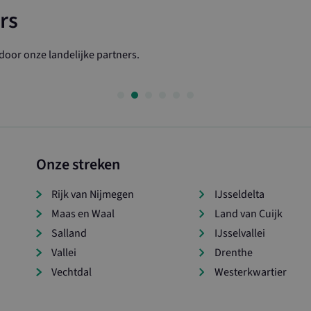
1 jaar 1
Deze cookienaam is gekoppeld aan Goo
Google LLC
rs
maand
Analytics - wat een belangrijke update 
.boertbewust.nl
algemeen gebruikte analyseservice van
cookie wordt gebruikt om unieke gebrui
onderscheiden door een willekeurig ge
nummer toe te wijzen als klant-ID. Het
oor onze landelijke partners.
elk paginaverzoek op een site en wordt
bezoekers-, sessie- en campagnegegeve
voor de analyserapporten van de site.
_GLOBAL_COOKIE
1 jaar 1
Deze cookienaam is gekoppeld aan het 
Sitecore Holding
maand
Management Systeem zoals gebruikt v
II A/S
om herhaalde bezoeken van unieke gebr
www.ltonoord.nl
identificeren.
6C
.ltonoord.nl
1 jaar 1
Deze cookie wordt gebruikt door Googl
Onze streken
maand
de sessiestatus te behouden.
53
.boertbewust.nl
1 jaar 1
Deze cookie wordt gebruikt door Googl
maand
de sessiestatus te behouden.
Rijk van Nijmegen
IJsseldelta
Maas en Waal
Land van Cuijk
Salland
IJsselvallei
Vallei
Drenthe
Vechtdal
Westerkwartier