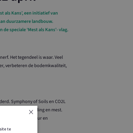
als Kans’, een initiatief van
n aan duurzamere landbouw.
de speciale ‘Mest als Kans’- vlag.
erf. Het tegendeel is waar. Veel
er, verbeteren de bodemkwaliteit,
randerd. Symphony of Soils en CO2L
×
id: bodem, diervoeding en mest.
stof, klimaat, natuur en
ite te