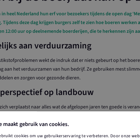
in heel Nederland hun erf voor bezoekers tijdens de open dag ‘Mest 
 Tijdens deze dag krijgen burgers zelf te zien hoe boeren werke
n 12:00 uur op deelnemende boerderijen, die te herkennen zijn aan 
lijks aan verduurzaming
tikstofproblemen wekt de indruk dat er niets gebeurt op het boeren
g aan het verduurzamen van hun bedrijf. Ze gebruiken mest slimm
delen en zorgen voor gezonde dieren.
 perspectief op landbouw
e zich verplaatst naar alles wat de afgelopen jaren ten goede is ve
ere benadering van land- en tuinbouw, met als basis de drie-eenhe
e maakt gebruik van cookies.
ndbouw, waarbij een levende bodem een oplossing kan zijn voor stik
ebruikt cookies om uw gebruikerservaring te verbeteren. Door onze webs