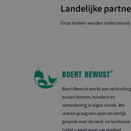
_ga
Landelijke partne
Onze streken worden ondersteund d
SC_ANALYTICS
_ga_8XQ90GJ2
_ga_YT1E6RXD
Boert Bewust werkt aan verbinding
tussen boeren, tuinders en
samenleving in eigen streek. We
voeren graag een open en eerlijk
gesprek over de land- en tuinbouw
zodat u weet waar uw voedsel