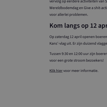
vervolg op eerdere activiteiten van
Wereldbodemdag en Give a shit-actie
CookieScriptCo
voor allerlei problemen.
Kom langs op 12 apr
ASP.NET_Sessio
Op zaterdag 12 april openen boeren
Kans’-vlag uit. Er zijn duizend vlagg
Tussen 9:30 en 12:00 uur zijn boeren
Naam
Naam
voor een grote stroom bezoekers!
_ga
YSC
Klik hier
voor meer informatie.
VISITOR_INFO1
ps_n