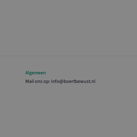
gle Universal
is van de meer
 Google. Deze
kers te
genereerd
 is opgenomen in
 gebruikt om
ns te berekenen
Sitecore Content
oor webanalyse
uikers te
e Analytics om
Algemeen
e Analytics om
Mail ons op:
info@boertbewust.nl