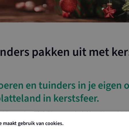
nders pakken uit met ker
oeren en tuinders in je eigen
latteland in kerstsfeer.
ockdown en de noodzakelijke maatregelen hebben LTO Noord, ZLTO
n in het kader van Boeren en tuinders pakken uit met kerst aan te 
e maakt gebruik van cookies.