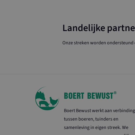
wordpress_test
CookieScriptCo
Landelijke partne
ASP.NET_Sessio
Onze streken worden ondersteund d
Naam
Naam
_ga
YSC
VISITOR_INFO1
Boert Bewust werkt aan verbinding
tussen boeren, tuinders en
samenleving in eigen streek. We
ps_n