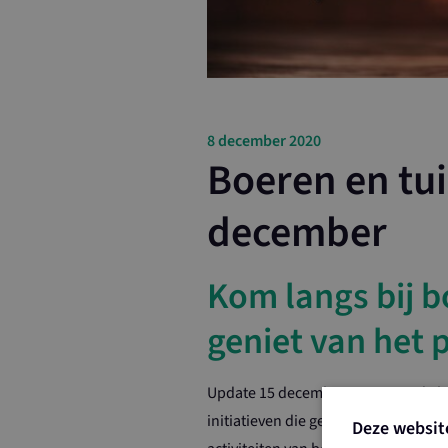
8 december 2020
Boeren en tui
december
Kom langs bij b
geniet van het p
Update 15 december: Vanwege de l
initiatieven die georganiseerd ware
Deze websit